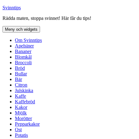
Hoppa
Svinntips
till
Rädda maten, stoppa svinnet! Här får du tips!
innehåll
Meny och widgets
Om Svinntips
Apelsiner
Bananer
Blomkål
Broccoli
Bröd
Bullar
Bär
Citron
Julskinka
Kaffe
Kaffebröd
Kakor
Mjölk
Morötter
Pepparkakor
Ost
Potatis