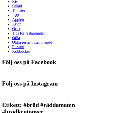
Ris
Sallad
Tomater
Ägg
Äpplen
Ärtor
Örter
Tips för restauranger
Odla
Olika rester i liten mängd
Elsvinn
Kokböcker
Följ oss på Facebook
Följ oss på Instagram
Etikett:
#bröd #räddamaten
#brödkrutonger