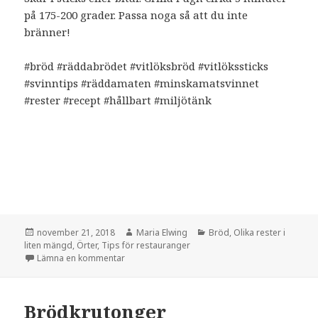
på 175-200 grader. Passa noga så att du inte
bränner!
#bröd #räddabrödet #vitlöksbröd #vitlökssticks
#svinntips #räddamaten #minskamatsvinnet
#rester #recept #hållbart #miljötänk
Postat
Författare
Kategorier
november 21, 2018
Maria Elwing
Bröd
,
Olika rester i
liten mängd
,
Örter
,
Tips för restauranger
till Formbröd blir snacks
Lämna en kommentar
Brödkrutonger