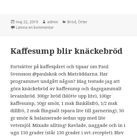
Postat
Författare
Kategorier
maj 22, 2019
admin
Bröd
,
Örter
till Pesto
Lämna en kommentar
Kaffesump blir knäckebröd
Fortsätter på kaffespåret och tipsar om Paul
Svensson @paulskok och Maträddarna. Har
programmet undgått någon? Idag testade jag att
göra knäckebröd av kaffesump och dagsgammalt
levainbröd. 300gr bröd (blötte upp lite), 100gr
kaffesump, 50gr smör, 1 msk fänkålsfrö, 1/2 msk
dillfrö, 2 msk flingsalt (spara lite till garnering), 50
gr smör & balanserade sedan upp med lite
vetemjöl. Mixade allting! Kavlade, naggade och in i
ugn 150 grader (står 130 grader i svt-receptet). Blev