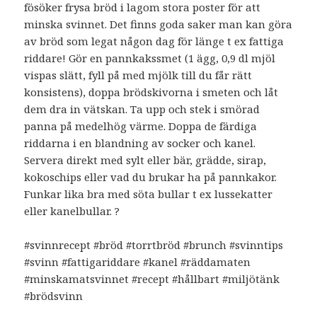
fösöker frysa bröd i lagom stora poster för att
minska svinnet. Det finns goda saker man kan göra
av bröd som legat någon dag för länge t ex fattiga
riddare! Gör en pannkakssmet (1 ägg, 0,9 dl mjöl
vispas slätt, fyll på med mjölk till du får rätt
konsistens), doppa brödskivorna i smeten och låt
dem dra in vätskan. Ta upp och stek i smörad
panna på medelhög värme. Doppa de färdiga
riddarna i en blandning av socker och kanel.
Servera direkt med sylt eller bär, grädde, sirap,
kokoschips eller vad du brukar ha på pannkakor.
Funkar lika bra med söta bullar t ex lussekatter
eller kanelbullar. ?
#svinnrecept #bröd #torrtbröd #brunch #svinntips
#svinn #fattigariddare #kanel #räddamaten
#minskamatsvinnet #recept #hållbart #miljötänk
#brödsvinn