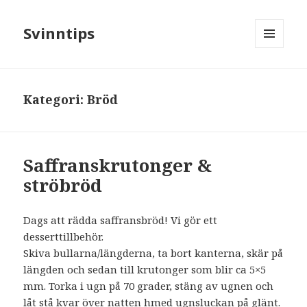
Svinntips
MENY
OCH
WIDGETS
Kategori:
Bröd
Saffranskrutonger &
ströbröd
Dags att rädda saffransbröd! Vi gör ett
desserttillbehör.
Skiva bullarna/längderna, ta bort kanterna, skär på
längden och sedan till krutonger som blir ca 5×5
mm. Torka i ugn på 70 grader, stäng av ugnen och
låt stå kvar över natten hmed ugnsluckan på glänt.