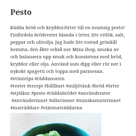
Pesto
Rädda bröd och kryddor/örter till en mumsig pesto!
Finfördela brödrester blanda i örter, lite vitlök, salt,
peppar och olivolja. Jag hade lite rostad grönkål
hemma, den åkte också ner. Mixa ihop, smaka av
och balansera upp smak och konsistens med bröd,
kryddor eller olja. Använd som dipp eller rör ner i
nykokt spagetti och toppa med parmesan.
#svinntips #räddamaten
#rester #recept #hållbart #miljötänk #bröd #örter
#stjälkar #pesto #räddabrödet #användrester
#användsvinnet #allavinner #minskamatsvinnet
#maträddare #viärmaträddarna