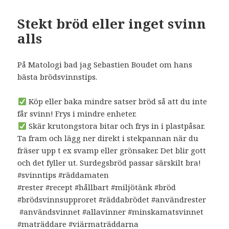
Stekt bröd eller inget svinn
alls
På Matologi bad jag Sebastien Boudet om hans
bästa brödsvinnstips.
Köp eller baka mindre satser bröd så att du inte
får svinn! Frys i mindre enheter.
Skär krutongstora bitar och frys in i plastpåsar.
Ta fram och lägg ner direkt i stekpannan när du
fräser upp t ex svamp eller grönsaker. Det blir gott
och det fyller ut. Surdegsbröd passar särskilt bra!
#svinntips #räddamaten
#rester #recept #hållbart #miljötänk #bröd
#brödsvinnsupproret #räddabrödet #användrester
#användsvinnet #allavinner #minskamatsvinnet
#maträddare #viärmaträddarna