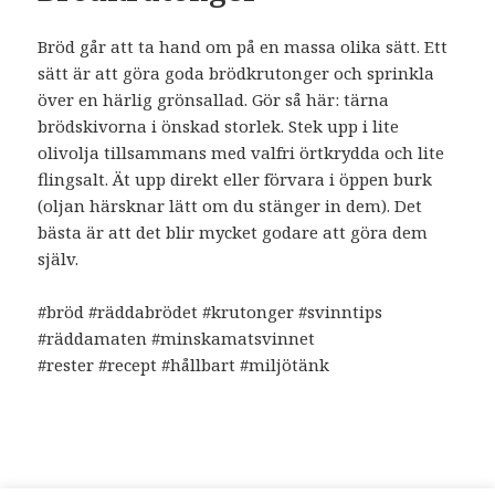
Bröd går att ta hand om på en massa olika sätt. Ett
sätt är att göra goda brödkrutonger och sprinkla
över en härlig grönsallad. Gör så här: tärna
brödskivorna i önskad storlek. Stek upp i lite
olivolja tillsammans med valfri örtkrydda och lite
flingsalt. Ät upp direkt eller förvara i öppen burk
(oljan härsknar lätt om du stänger in dem). Det
bästa är att det blir mycket godare att göra dem
själv.
#bröd #räddabrödet #krutonger #svinntips
#räddamaten #minskamatsvinnet
#rester #recept #hållbart #miljötänk