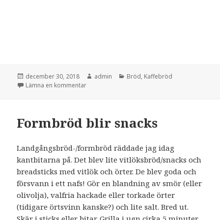
Postat
Författare
Kategorier
december 30, 2018
admin
Bröd
,
Kaffebröd
till Fattiga riddare
Lämna en kommentar
Formbröd blir snacks
Landgångsbröd-/formbröd räddade jag idag
kantbitarna på. Det blev lite vitlöksbröd/snacks och
breadsticks med vitlök och örter. De blev goda och
försvann i ett nafs! Gör en blandning av smör (eller
olivolja), valfria hackade eller torkade örter
(tidigare örtsvinn kanske?) och lite salt. Bred ut.
Skär i sticks eller bitar. Grilla i ugn cirka 5 minuter