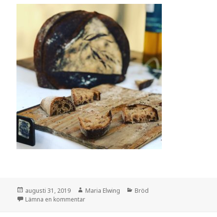
Postat
Författare
Kategorier
augusti 31, 2019
Maria Elwing
Bröd
till Stekt bröd eller inget svinn alls
Lämna en kommentar