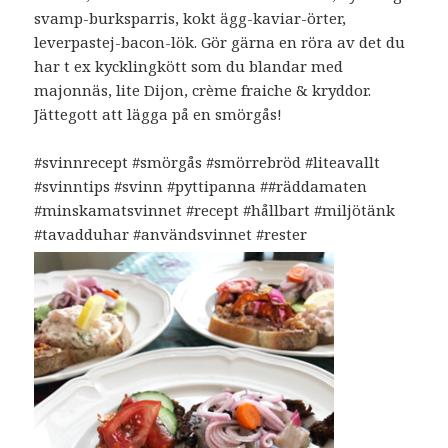
svamp-burksparris, kokt ägg-kaviar-örter,
leverpastej-bacon-lök. Gör gärna en röra av det du
har t ex kycklingkött som du blandar med
majonnäs, lite Dijon, crème fraiche & kryddor.
Jättegott att lägga på en smörgås!
#svinnrecept #smörgås #smörrebröd #liteavallt
#svinntips #svinn #pyttipanna ##räddamaten
#minskamatsvinnet #recept #hållbart #miljötänk
#tavadduhar #användsvinnet #rester