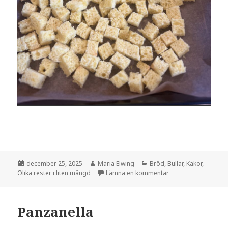
Postat
Författare
Kategorier
december 25, 2025
Maria Elwing
Bröd
,
Bullar
,
Kakor
,
till Saffranskrutong
Olika rester i liten mängd
Lämna en kommentar
Panzanella