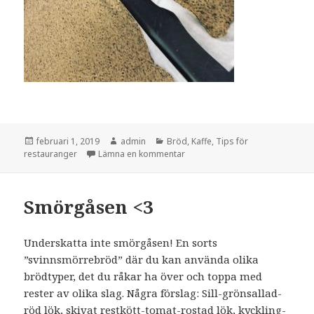
Postat
Författare
Kategorier
februari 1, 2019
admin
Bröd
,
Kaffe
,
Tips för
till Kaffesump blir knäckebröd
restauranger
Lämna en kommentar
Smörgåsen <3
Underskatta inte smörgåsen! En sorts
”svinnsmörrebröd” där du kan använda olika
brödtyper, det du råkar ha över och toppa med
rester av olika slag. Några förslag: Sill-grönsallad-
röd lök, skivat restkött-tomat-rostad lök, kyckling-