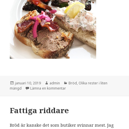
Postat
Författare
Kategorier
januari 10, 2019
admin
Bröd
,
Olika rester i liten
till Smörgåsen <3
mängd
Lämna en kommentar
Fattiga riddare
Bröd är kanske det som butiker svinnar mest. Jag