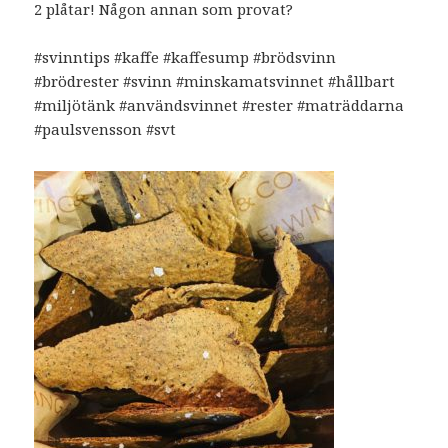
2 plåtar! Någon annan som provat?
#svinntips #kaffe #kaffesump #brödsvinn
#brödrester #svinn #minskamatsvinnet #hållbart
#miljötänk #användsvinnet #rester #maträddarna
#paulsvensson #svt