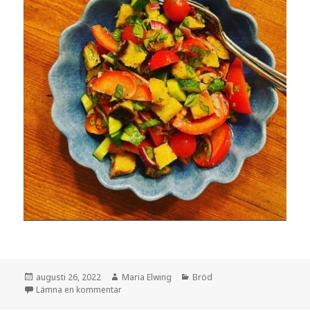
Postat
Författare
Kategorier
augusti 26, 2022
Maria Elwing
Bröd
till Panzanella
Lämna en kommentar