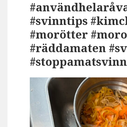
#användhelaråv
#svinntips #kimc
#morötter #moro
#räddamaten #sv
#stoppamatsvinn