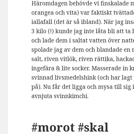
Häromdagen behövde vi finskalade mo
orangea och vita) var faktiskt tvätt
iallafall (det är så ibland). När jag i
3 kilo (!) kunde jag inte låta bli att
och lade dem i saltat vatten över nat
spolade jag av dem och blandade en r
salt, riven vitlök, riven rättika, hacka
ingefära & lite socker. Masserade in 
svinnad livsmedelshink (och har lagt
på). Nu får det ligga och mysa till sig 
avnjuta svinnkimchi.
#morot #skal