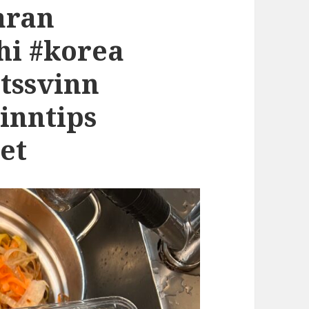
aran
hi #korea
tssvinn
inntips
et