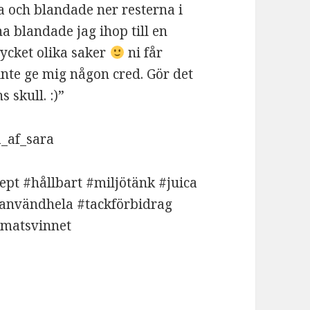
a och blandade ner resterna i
 blandade jag ihop till en
mycket olika saker
ni får
inte ge mig någon cred. Gör det
 skull. :)”
a_af_sara
pt #hållbart #miljötänk #juica
#användhela #tackförbidrag
amatsvinnet