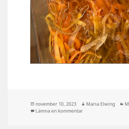
Postat
Författare
K
november 10, 2023
Maria Elwing
M
till Morotskimchi
Lämna en kommentar