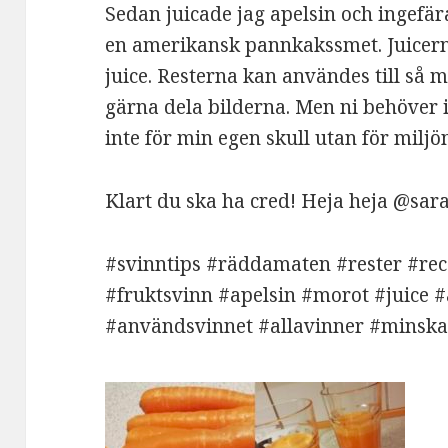
Sedan juicade jag apelsin och ingefär
en amerikansk pannkakssmet. Juicerna
juice. Resterna kan användes till så 
gärna dela bilderna. Men ni behöver 
inte för min egen skull utan för miljöns
Klart du ska ha cred! Heja heja @sar
#svinntips #räddamaten #rester #rece
#fruktsvinn #apelsin #morot #juice 
#användsvinnet #allavinner #minsk