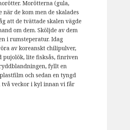
rötter. Morötterna (gula,
ade när de kom men de skalades
nsåg att de tvättade skalen vägde
 ta hand om dem. Sköljde av dem
ten i rumsteperatur. Idag
öra av koreanskt chilipulver,
d pujolök, lite fisksås, finriven
kryddblandningen, fyllt en
 plastfilm och sedan en tyngd
i två veckor i kyl innan vi får