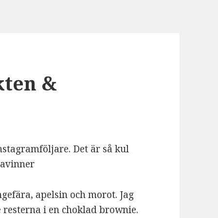
kten &
nstagramföljare. Det är så kul
lavinner
gefära, apelsin och morot. Jag
 resterna i en choklad brownie.