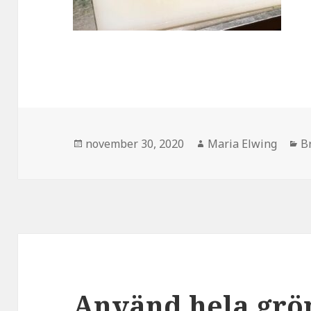
Postat
Författare
K
november 30, 2020
Maria Elwing
B
Använd hela grö