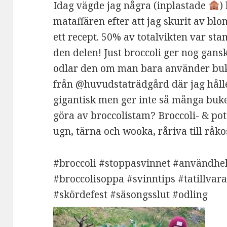
Idag vägde jag några (inplastade
)
mataffären efter att jag skurit av b
ett recept. 50% av totalvikten var st
den delen! Just broccoli ger nog gans
odlar den om man bara använder buke
från @huvudstaträdgård där jag hålle
gigantisk men ger inte så många bukett
göra av broccolistam? Broccoli- & pot
ugn, tärna och wooka, råriva till råk
#broccoli #stoppasvinnet #användhe
#broccolisoppa #svinntips #tatillvar
#skördefest #säsongsslut #odling