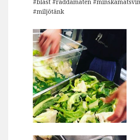
#blast #räddamaten #minskamatsvinn
#miljötänk