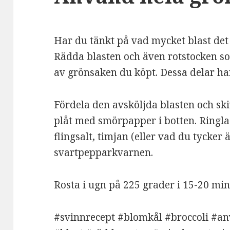
Har du tänkt på vad mycket blast det
Rädda blasten och även rotstocken so
av grönsaken du köpt. Dessa delar h
Fördela den avsköljda blasten och sk
plåt med smörpapper i botten. Ringla
flingsalt, timjan (eller vad du tycker
svartpepparkvarnen.
Rosta i ugn på 225 grader i 15-20 min
#svinnrecept #blomkål #broccoli #an