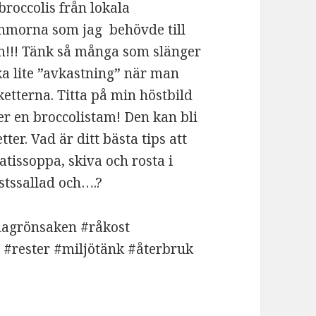
 broccolis från lokala
lommorna som jag behövde till
am!!! Tänk så många som slänger
ka lite ”avkastning” när man
tterna. Titta på min höstbild
r en broccolistam! Den kan bli
er. Vad är ditt bästa tips att
atissoppa, skiva och rosta i
ostssallad och….?
lagrönsaken #råkost
a #rester #miljötänk #återbruk