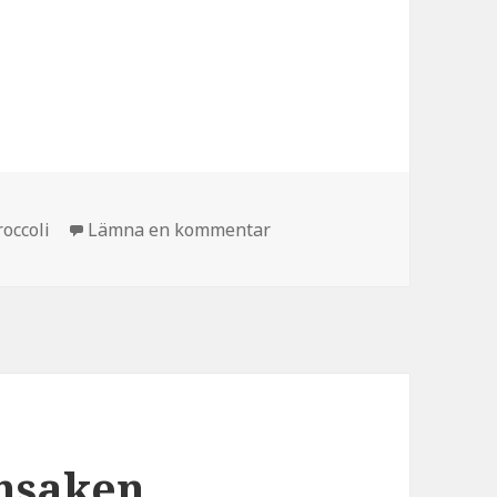
ategorier
till Broccolistam
roccoli
Lämna en kommentar
nsaken