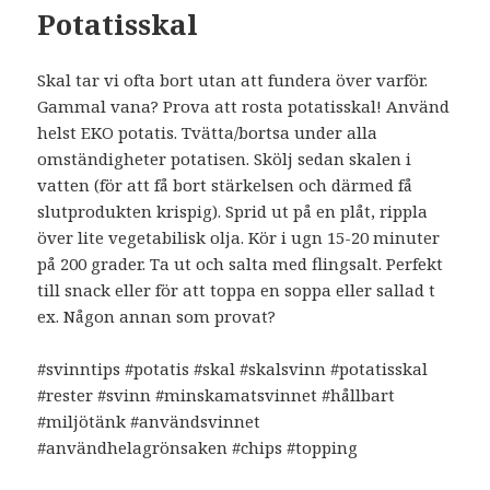
Potatisskal
Skal tar vi ofta bort utan att fundera över varför.
Gammal vana? Prova att rosta potatisskal! Använd
helst EKO potatis. Tvätta/bortsa under alla
omständigheter potatisen. Skölj sedan skalen i
vatten (för att få bort stärkelsen och därmed få
slutprodukten krispig). Sprid ut på en plåt, rippla
över lite vegetabilisk olja. Kör i ugn 15-20 minuter
på 200 grader. Ta ut och salta med flingsalt. Perfekt
till snack eller för att toppa en soppa eller sallad t
ex. Någon annan som provat?
#svinntips #potatis #skal #skalsvinn #potatisskal
#rester #svinn #minskamatsvinnet #hållbart
#miljötänk #användsvinnet
#användhelagrönsaken #chips #topping