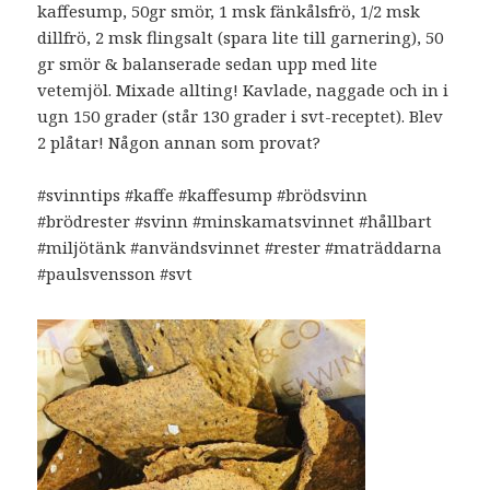
kaffesump, 50gr smör, 1 msk fänkålsfrö, 1/2 msk
dillfrö, 2 msk flingsalt (spara lite till garnering), 50
gr smör & balanserade sedan upp med lite
vetemjöl. Mixade allting! Kavlade, naggade och in i
ugn 150 grader (står 130 grader i svt-receptet). Blev
2 plåtar! Någon annan som provat?
#svinntips #kaffe #kaffesump #brödsvinn
#brödrester #svinn #minskamatsvinnet #hållbart
#miljötänk #användsvinnet #rester #maträddarna
#paulsvensson #svt