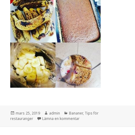
Postat
Författare
Kategorier
mars 25, 2019
admin
Bananer
,
Tips för
till Banankaka
restauranger
Lämna en kommentar