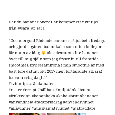
Har du bananer över? Här kommer ett nytt tips
från @sara_af_sara
”God morgon! Räddade bananer på jobbet i fredags
och gjorde igår en banankaka som mina kollegor
får njuta av idag
Blev dessutom lite bananer
över till mig själv som jag fryser in till framtida
smoothies. (fyi: sesamfröna i min smoothie är med
bäst före datum okt 2017 men fortfarande ätbara)
ha en trevlig dag! :)”
#svinntips #räddamaten
#rester #recept #hållbart #miljötänk #banan
#fruktsvinn #banankaka #kaka #brunabananer
#användhela #tackförbidrag #användsvinnet
#allavinner #minskamatsvinnet #maträddare