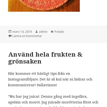
Postat
Författare
Kategorier
mars 14, 2019
admin
Potatis
till Potatisskal
Lämna en kommentar
Använd hela frukten &
grönsaken
Här kommer ett härligt tips från en
Instagramföljare. Det är så kul när ni bidrar och
kommunicerar! #allavinner
”Nu har jag juicat. Denna gång med ingefära,
apelsin och morot. Jag juicade morötterna först och