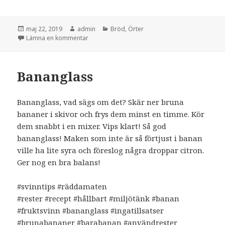
Postat
Författare
Kategorier
maj 22, 2019
admin
Bröd
,
Örter
till Pesto
Lämna en kommentar
Bananglass
Bananglass, vad sägs om det? Skär ner bruna
bananer i skivor och frys dem minst en timme. Kör
dem snabbt i en mixer. Vips klart! Så god
bananglass! Maken som inte är så förtjust i banan
ville ha lite syra och föreslog några droppar citron.
Ger nog en bra balans!
#svinntips #räddamaten
#rester #recept #hållbart #miljötänk #banan
#fruktsvinn #bananglass #ingatillsatser
#brunabananer #barabanan #användrester