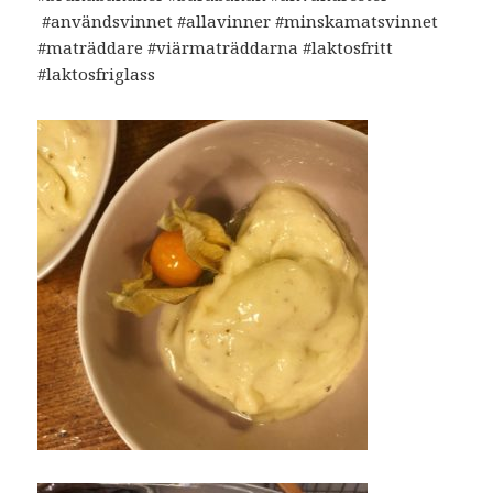
#användsvinnet #allavinner #minskamatsvinnet
#maträddare #viärmaträddarna #laktosfritt
#laktosfriglass