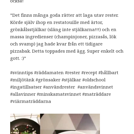
också!
”Det finns många goda rätter att laga utav rester.
Körde själv ihop en restatouille med ärtor,
grönkålsstjälkar (släng inte stjälkarna!!!) och en
massa ingredienser (champinjoner, pizzasås, lök
och svamp) jag hade kvar från ett tidigare
pizzabak. Detta toppades med ägg. Super enkelt och
gott. :)”
#svinntips #räddamaten #rester #recept #hållbart
#miljötänk #grönsaker #stjälkar #oldschool
#ingatillsatser #användrester
#användsvinnet
#allavinner #minskamatsvinnet #maträddare
#viärmaträddarna