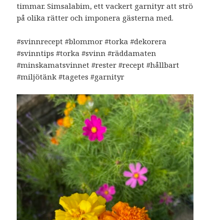
timmar. Simsalabim, ett vackert garnityr att strö
på olika rätter och imponera gästerna med.
#svinnrecept #blommor #torka #dekorera
#svinntips #torka #svinn #räddamaten
#minskamatsvinnet #rester #recept #hållbart
#miljötänk #tagetes #garnityr