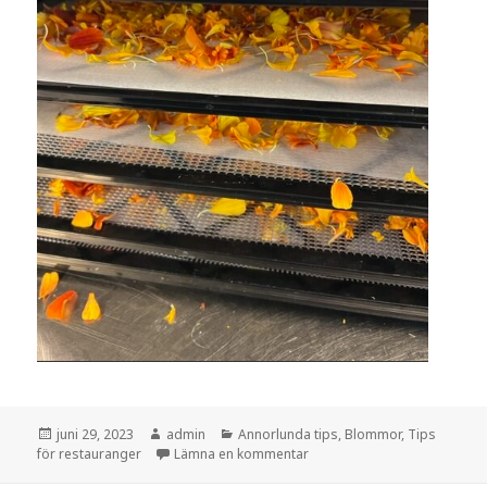
Postat
Författare
Kategorier
juni 29, 2023
admin
Annorlunda tips
,
Blommor
,
Tips
till Torka ätbara blommor
för restauranger
Lämna en kommentar