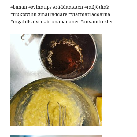
#banan #svinntips #räddamaten #miljötänk
#fruktsvinn #maträddare #viärmaträddarna
#ingatillsatser #brunabananer #användrester