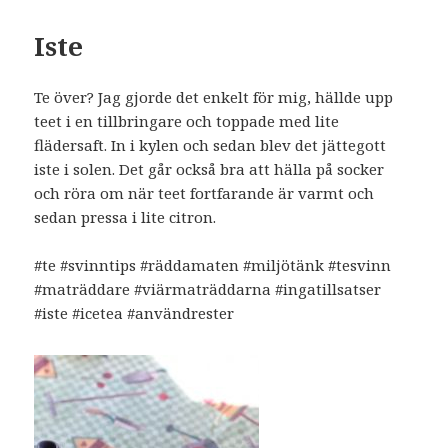
Iste
Te över? Jag gjorde det enkelt för mig, hällde upp
teet i en tillbringare och toppade med lite
flädersaft. In i kylen och sedan blev det jättegott
iste i solen. Det går också bra att hälla på socker
och röra om när teet fortfarande är varmt och
sedan pressa i lite citron.
#te #svinntips #räddamaten #miljötänk #tesvinn
#maträddare #viärmaträddarna #ingatillsatser
#iste #icetea #användrester