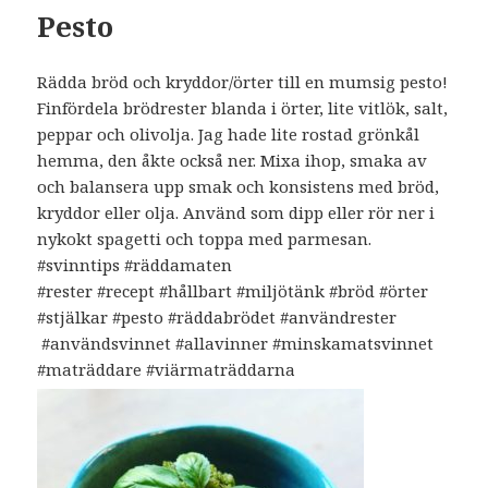
Pesto
Rädda bröd och kryddor/örter till en mumsig pesto!
Finfördela brödrester blanda i örter, lite vitlök, salt,
peppar och olivolja. Jag hade lite rostad grönkål
hemma, den åkte också ner. Mixa ihop, smaka av
och balansera upp smak och konsistens med bröd,
kryddor eller olja. Använd som dipp eller rör ner i
nykokt spagetti och toppa med parmesan.
#svinntips #räddamaten
#rester #recept #hållbart #miljötänk #bröd #örter
#stjälkar #pesto #räddabrödet #användrester
#användsvinnet #allavinner #minskamatsvinnet
#maträddare #viärmaträddarna