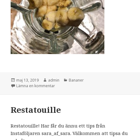
Postat
Författare
Kategorier
maj 13, 2019
admin
Bananer
till Bananglass
Lämna en kommentar
Restatouille
Restatouille! Har får du ännu ett tips från
Instaföljaren sara_af_sara. Välkommen att tipsa du