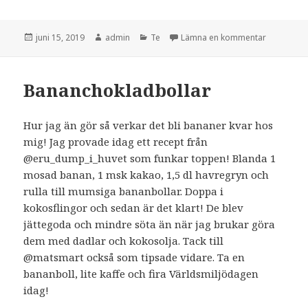
Postat
Författare
Kategorier
till Iste
juni 15, 2019
admin
Te
Lämna en kommentar
Bananchokladbollar
Hur jag än gör så verkar det bli bananer kvar hos
mig! Jag provade idag ett recept från
@eru_dump_i_huvet som funkar toppen! Blanda 1
mosad banan, 1 msk kakao, 1,5 dl havregryn och
rulla till mumsiga bananbollar. Doppa i
kokosflingor och sedan är det klart! De blev
jättegoda och mindre söta än när jag brukar göra
dem med dadlar och kokosolja. Tack till
@matsmart också som tipsade vidare. Ta en
bananboll, lite kaffe och fira Världsmiljödagen
idag!