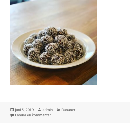
Postat
Författare
Kategorier
juni 5, 2019
admin
Bananer
till Bananchokladbollar
Lämna en kommentar