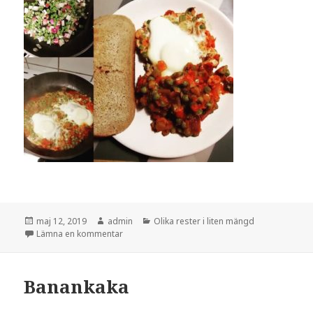
Postat
Författare
Kategorier
maj 12, 2019
admin
Olika rester i liten mängd
till Restatouille
Lämna en kommentar
Banankaka