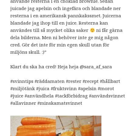
använde resterna i en choklad brownie. Sedan
juicade jag apelsin och ingefära och blandade ner
resterna i en amerikansk pannkakssmet. Juicerna
blandade jag ihop till en juice. Resterna kan
användes till så mycket olika saker
ni får gärna
dela bilderna. Men ni behöver inte ge mig någon
cred. Gör det inte för min egen skull utan för
miljöns skull. :)”
Klart du ska ha cred! Heja heja @sara_af_sara
#svinntips #räddamaten #rester #recept #hållbart
#miljötänk #juica #fruktsvinn #apelsin #morot
#juice #användhela #tackförbidrag #användsvinnet
#allavinner #minskamatsvinnet