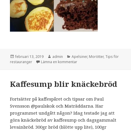
Postat
Författare
Kategorier
februari 13, 2019
admin
Apelsiner
,
Morötter
,
Tips för
till Använd hela frukten & gröns
restauranger
Lämna en kommentar
Kaffesump blir knäckebröd
Fortsätter på kaffespåret och tipsar om Paul
Svensson @paulskok och Maträddarna. Har
programmet undgått någon? Idag testade jag att
göra knäckebröd av kaffesump och dagsgammalt
levainbröd. 300gr bröd (blötte upp lite), 100gr