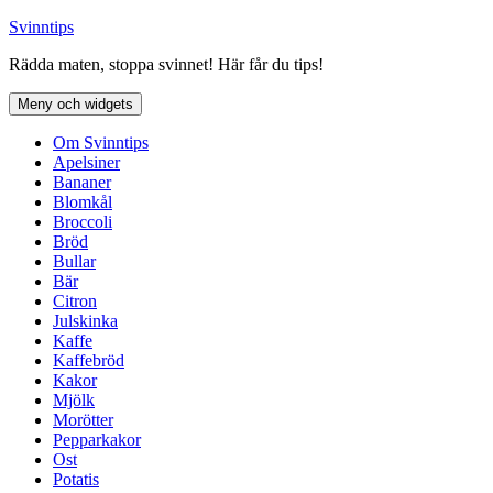
Hoppa
Svinntips
till
Rädda maten, stoppa svinnet! Här får du tips!
innehåll
Meny och widgets
Om Svinntips
Apelsiner
Bananer
Blomkål
Broccoli
Bröd
Bullar
Bär
Citron
Julskinka
Kaffe
Kaffebröd
Kakor
Mjölk
Morötter
Pepparkakor
Ost
Potatis