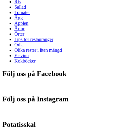
Ris
Sallad
Tomater
Ägg
Äpplen
Ärtor
Örter
Tips för restauranger
Odla
Olika rester i liten mängd
Elsvinn
Kokböcker
Följ oss på Facebook
Följ oss på Instagram
Potatisskal