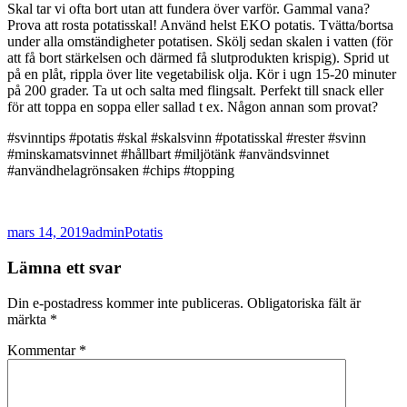
Skal tar vi ofta bort utan att fundera över varför. Gammal vana?
Prova att rosta potatisskal! Använd helst EKO potatis. Tvätta/bortsa
under alla omständigheter potatisen. Skölj sedan skalen i vatten (för
att få bort stärkelsen och därmed få slutprodukten krispig). Sprid ut
på en plåt, rippla över lite vegetabilisk olja. Kör i ugn 15-20 minuter
på 200 grader. Ta ut och salta med flingsalt. Perfekt till snack eller
för att toppa en soppa eller sallad t ex. Någon annan som provat?
#svinntips #potatis #skal #skalsvinn #potatisskal #rester #svinn
#minskamatsvinnet #hållbart #miljötänk #användsvinnet
#användhelagrönsaken #chips #topping
Postat
Författare
Kategorier
mars 14, 2019
admin
Potatis
Lämna ett svar
Din e-postadress kommer inte publiceras.
Obligatoriska fält är
märkta
*
Kommentar
*