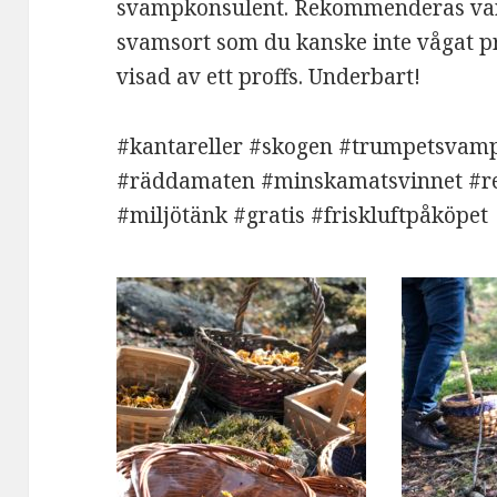
svampkonsulent. Rekommenderas varmt
svamsort som du kanske inte vågat pro
visad av ett proffs. Underbart!
#kantareller #skogen #trumpetsvamp
#räddamaten #minskamatsvinnet #res
#miljötänk #gratis #friskluftpåköpet