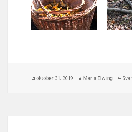
Postat
Författare
Kate
oktober 31, 2019
Maria Elwing
Sva