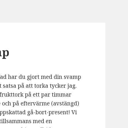
mp
Vad har du gjort med din svamp
satsa på att torka tycker jag.
 I frukttork på ett par timmar
me och på eftervärme (avstängd)
uppskattad gå-bort-present! Vi
 tillsammans med en