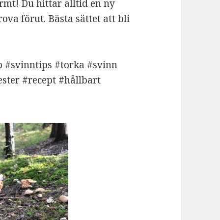
! Du hittar alltid en ny
va förut. Bästa sättet att bli
 #svinntips #torka #svinn
ter #recept #hållbart