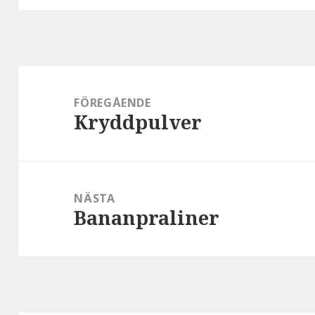
Inläggsnavigering
FÖREGÅENDE
Kryddpulver
Föregående
inlägg:
NÄSTA
Bananpraliner
Nästa
inlägg: