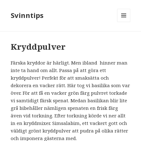
Svinntips
MENY
OCH
WIDGETS
Kryddpulver
Färska kryddor är härligt. Men ibland
hinner man
inte ta hand om allt. Passa på att göra ett
kryddpulver! Perfekt för att smaksätta och
dekorera en vacker rätt. Här tog vi basilika som var
över. För att få en vacker grön färg pulvret torkade
vi samtidigt färsk spenat. Medan basilikan blir lite
grå bibehåller nämligen spenaten en frisk färg
även vid torkning. Efter torkning körde vi ner allt
in en kryddmixer. Simsalabim, ett vackert gott och
väldigt grönt kryddpulver att pudra på olika rätter
och imponera gästerna med.