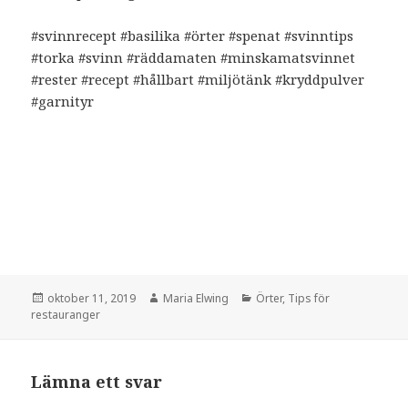
#svinnrecept #basilika #örter #spenat #svinntips
#torka #svinn #räddamaten #minskamatsvinnet
#rester #recept #hållbart #miljötänk #kryddpulver
#garnityr
Postat
Författare
Kategorier
oktober 11, 2019
Maria Elwing
Örter
,
Tips för
restauranger
Lämna ett svar