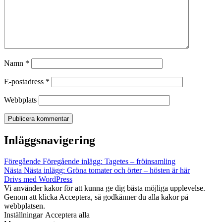
Namn
*
E-postadress
*
Webbplats
Inläggsnavigering
Föregående
Föregående inlägg:
Tagetes – fröinsamling
Nästa
Nästa inlägg:
Gröna tomater och örter – hösten är här
Drivs med WordPress
Vi använder kakor för att kunna ge dig bästa möjliga upplevelse.
Genom att klicka Acceptera, så godkänner du alla kakor på
webbplatsen.
Inställningar
Acceptera alla