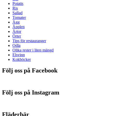
Potatis
Ris
Sallad
Tomater
Ägg
Äpplen
Ärtor
Örter
Tips för restauranger
Odla
Olika rester i liten mängd
Elsvinn
Kokböcker
Följ oss på Facebook
Följ oss på Instagram
Fläderbär