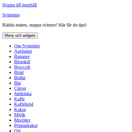
Hoppa till innehåll
Svinntips
Rädda maten, stoppa svinnet! Här får du tips!
Meny och widgets
Om Svinntips
Apelsiner
Bananer
Blomkål
Broccoli
Bröd
Bullar
Bär
Citron
Julskinka
Kaffe
Kaffebröd
Kakor
Mjölk
Morötter
Pepparkakor
Ost