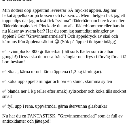
‌Min dotters dop-äppelträd levererar SÅ mycket äpplen. Jag har
bakat äppelkakor på korsen och tvärsen…. Men i helgen fick jag ett
toppentips där jag också fick ”svinna” fläderbär som blev kvar efter
fläderblomsplocket. Plockade du av alla fläderblommor eller har du
nu klasar av svarta bär? Har du som jag samtidigt mängder av
äpplen? Gör ”Grevinnemarmelad”! Och äppeldryck av skal och
kärnhus från äpplena såklart
😉
(Sök på äpple i tidigare inlägg).
✅
svinnplocka 800 gr fläderbär (rätt sorts fläder som är ätbar –
googla!) Dessa ska du rensa från stänglar och frysa i förväg för att få
bort beskan!
✅
Skala, kärna ur och tärna äpplena (1,2 kg tärningar).
✅
koka upp äppeltärningar och bär en stund, skumma sylten
✅
blanda ner 1 kg (eller efter smak) syltsocker och koka tills sockret
smält
✅
fyll upp i rena, uppvärmda, gärna återvunna glasburkar
Nu har du en FANTASTISK
”Grevinnemarmelad” som är full av
antioxidanter och jättegod!