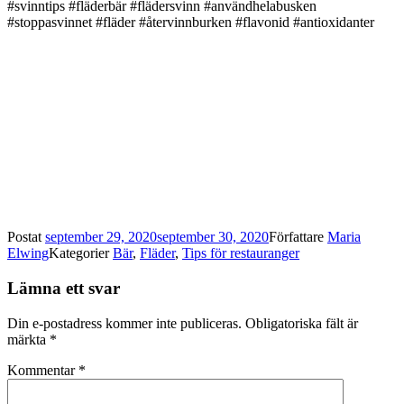
#svinntips #fläderbär #flädersvinn #användhelabusken
#stoppasvinnet #fläder #återvinnburken #flavonid #antioxidanter
Postat
september 29, 2020
september 30, 2020
Författare
Maria
Elwing
Kategorier
Bär
,
Fläder
,
Tips för restauranger
Lämna ett svar
Din e-postadress kommer inte publiceras.
Obligatoriska fält är
märkta
*
Kommentar
*