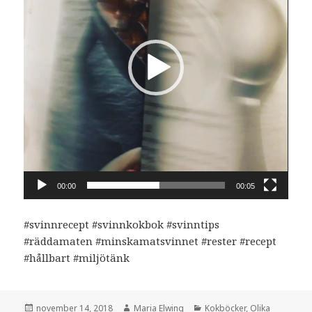
00:00
00:05
#svinnrecept #svinnkokbok #svinntips
#räddamaten #minskamatsvinnet #rester #recept
#hållbart #miljötänk
Postat
Författare
Kategorier
november 14, 2018
Maria Elwing
Kokböcker
,
Olika