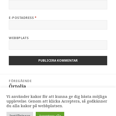
E-POSTADRESS
*
WEBBPLATS
Inläggsnavigering
FÖREGÅENDE
Örtolja
Föregående
inlägg:
Vi använder kakor för att kunna ge dig bästa möjliga
upplevelse. Genom att klicka Acceptera, så godkänner
NÄSTA
Formbröd blir snacks
du alla kakor på webbplatsen.
Nästa
inlägg:
Inställningar
Acceptera alla