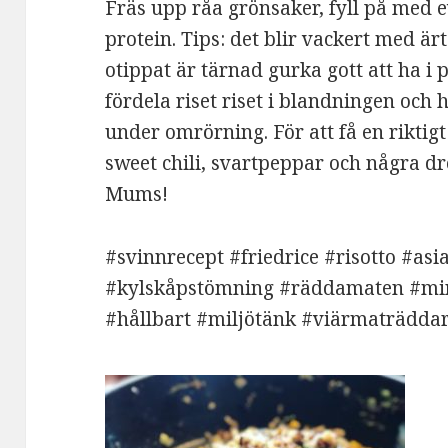
Fräs upp råa grönsaker, fyll på med 
protein. Tips: det blir vackert med är
otippat är tärnad gurka gott att ha i 
fördela riset riset i blandningen och 
under omrörning. För att få en rikti
sweet chili, svartpeppar och några d
Mums!
#svinnrecept #friedrice #risotto #asi
#kylskåpstömning #räddamaten #min
#hållbart #miljötänk #viärmaträdda