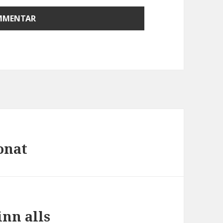
onat
inn alls