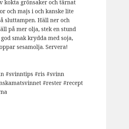
ev kokta grönsaker och tärnat
tor och majs i och kanske lite
på sluttampen. Häll ner och
häll på mer olja, stek en stund
gt god smak krydda med soja,
roppar sesamolja. Servera!
an #svinntips #ris #svinn
skamatsvinnet #rester #recept
rna