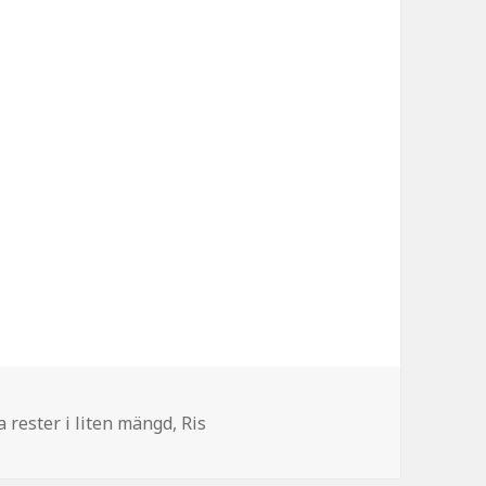
gorier
a rester i liten mängd
,
Ris