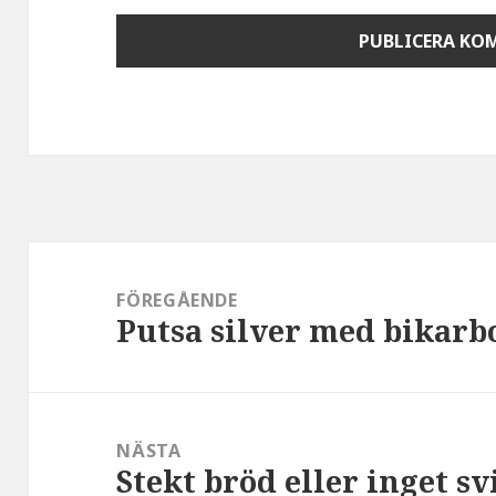
Inläggsnavigering
FÖREGÅENDE
Putsa silver med bikarb
Föregående
inlägg:
NÄSTA
Stekt bröd eller inget sv
Nästa