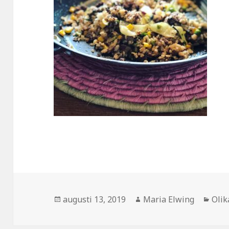
Postat
Författare
Kate
augusti 13, 2019
Maria Elwing
Olik