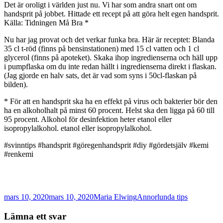
Det är oroligt i världen just nu. Vi har som andra snart ont om
handsprit på jobbet. Hittade ett recept på att göra helt egen handsprit.
Källa: Tidningen Må Bra *
Nu har jag provat och det verkar funka bra. Här är receptet: Blanda
35 cl t-röd (finns på bensinstationen) med 15 cl vatten och 1 cl
glycerol (finns på apoteket). Skaka ihop ingredienserna och häll upp
i pumpflaska om du inte redan hällt i ingredienserna direkt i flaskan.
(Jag gjorde en halv sats, det är vad som syns i 50cl-flaskan på
bilden).
* För att en handsprit ska ha en effekt på virus och bakterier bör den
ha en alkoholhalt på minst 60 procent. Helst ska den ligga på 60 till
95 procent. Alkohol för desinfektion heter etanol eller
isopropylalkohol. etanol eller isopropylalkohol.
#svinntips #handsprit #göregenhandsprit #diy #gördetsjälv #kemi
#renkemi
Postat
Författare
Kategorier
mars 10, 2020
mars 10, 2020
Maria Elwing
Annorlunda tips
Lämna ett svar