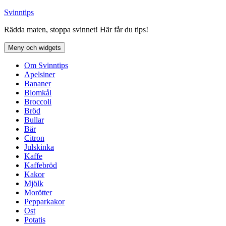
Hoppa
Svinntips
till
Rädda maten, stoppa svinnet! Här får du tips!
innehåll
Meny och widgets
Om Svinntips
Apelsiner
Bananer
Blomkål
Broccoli
Bröd
Bullar
Bär
Citron
Julskinka
Kaffe
Kaffebröd
Kakor
Mjölk
Morötter
Pepparkakor
Ost
Potatis