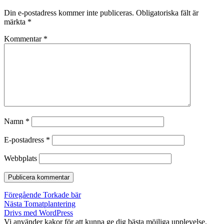
Din e-postadress kommer inte publiceras.
Obligatoriska fält är
märkta
*
Kommentar
*
Namn
*
E-postadress
*
Webbplats
Inläggsnavigering
Föregående
Föregående
Torkade bär
Nästa
inlägg:
Nästa
Tomatplantering
inlägg:
Drivs med WordPress
Vi använder kakor för att kunna ge dig bästa möjliga upplevelse.