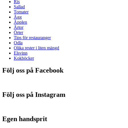
Ris
Sallad
Tomater
Ägg
Äpplen
Ärtor
Örter
Tips för restauranger
Odla
Olika rester i liten mängd
Elsvinn
Kokböcker
Följ oss på Facebook
Följ oss på Instagram
Egen handsprit