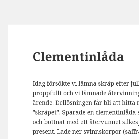
Clementinlåda
Idag försökte vi lämna skräp efter jul
proppfullt och vi lämnade återvinning
ärende. Dellösningen får bli att hit
”skräpet”. Sparade en clementinlåda so
och bottnat med ett återvunnet silkes
present. Lade ner svinnskorpor (saff