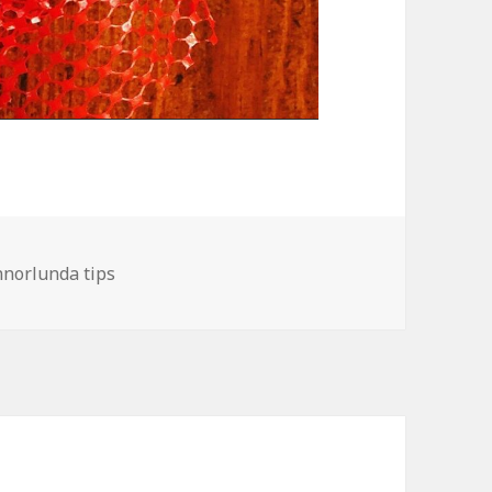
tegorier
norlunda tips