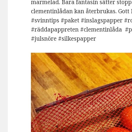
marmelad. Bara fantasin sätter stopp 
clementinlådan kan återbrukas. Gott 
#svinntips #paket #inslagspapper #r
#räddapappreten #clementinlåda #p
#julsnöre #silkespapper