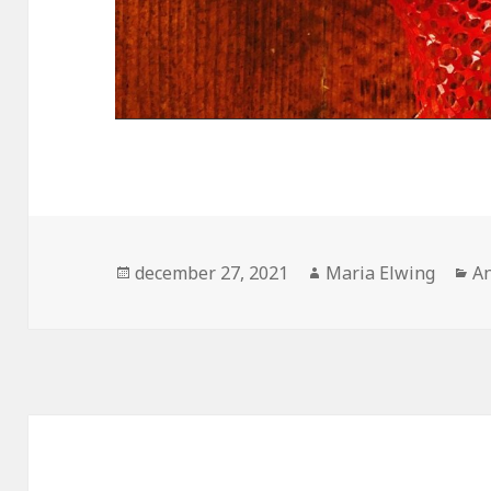
Postat
Författare
Ka
december 27, 2021
Maria Elwing
An