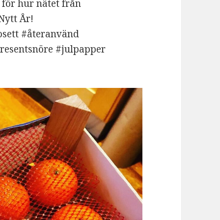
för hur nätet från
Nytt År!
osett #återanvänd
resentsnöre #julpapper